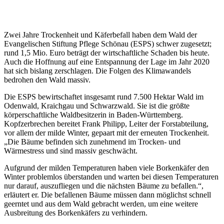
Zwei Jahre Trockenheit und Käferbefall haben dem Wald der
Evangelischen Stiftung Pflege Schönau (ESPS) schwer zugesetzt;
rund 1,5 Mio. Euro beträgt der wirtschaftliche Schaden bis heute.
Auch die Hoffnung auf eine Entspannung der Lage im Jahr 2020
hat sich bislang zerschlagen. Die Folgen des Klimawandels
bedrohen den Wald massiv.
Die ESPS bewirtschaftet insgesamt rund 7.500 Hektar Wald im
Odenwald, Kraichgau und Schwarzwald. Sie ist die größte
körperschaftliche Waldbesitzerin in Baden-Württemberg.
Kopfzerbrechen bereitet Frank Philipp, Leiter der Forstabteilung,
vor allem der milde Winter, gepaart mit der erneuten Trockenheit.
„Die Bäume befinden sich zunehmend im Trocken- und
Wärmestress und sind massiv geschwächt.
Aufgrund der milden Temperaturen haben viele Borkenkäfer den
Winter problemlos überstanden und warten bei diesen Temperaturen
nur darauf, auszufliegen und die nächsten Bäume zu befallen.“,
erläutert er. Die befallenen Bäume müssen dann möglichst schnell
geerntet und aus dem Wald gebracht werden, um eine weitere
Ausbreitung des Borkenkäfers zu verhindern.