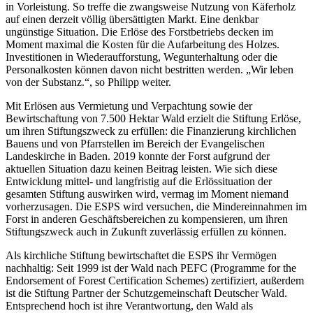
in Vorleistung. So treffe die zwangsweise Nutzung von Käferholz
auf einen derzeit völlig übersättigten Markt. Eine denkbar
ungünstige Situation. Die Erlöse des Forstbetriebs decken im
Moment maximal die Kosten für die Aufarbeitung des Holzes.
Investitionen in Wiederaufforstung, Wegunterhaltung oder die
Personalkosten können davon nicht bestritten werden. „Wir leben
von der Substanz.“, so Philipp weiter.
Mit Erlösen aus Vermietung und Verpachtung sowie der
Bewirtschaftung von 7.500 Hektar Wald erzielt die Stiftung Erlöse,
um ihren Stiftungszweck zu erfüllen: die Finanzierung kirchlichen
Bauens und von Pfarrstellen im Bereich der Evangelischen
Landeskirche in Baden. 2019 konnte der Forst aufgrund der
aktuellen Situation dazu keinen Beitrag leisten. Wie sich diese
Entwicklung mittel- und langfristig auf die Erlössituation der
gesamten Stiftung auswirken wird, vermag im Moment niemand
vorherzusagen. Die ESPS wird versuchen, die Mindereinnahmen im
Forst in anderen Geschäftsbereichen zu kompensieren, um ihren
Stiftungszweck auch in Zukunft zuverlässig erfüllen zu können.
Als kirchliche Stiftung bewirtschaftet die ESPS ihr Vermögen
nachhaltig: Seit 1999 ist der Wald nach PEFC (Programme for the
Endorsement of Forest Certification Schemes) zertifiziert, außerdem
ist die Stiftung Partner der Schutzgemeinschaft Deutscher Wald.
Entsprechend hoch ist ihre Verantwortung, den Wald als