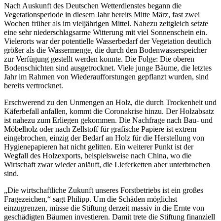
Nach Auskunft des Deutschen Wetterdienstes begann die
Vegetationsperiode in diesem Jahr bereits Mitte März, fast zwei
Wochen früher als im vieljährigen Mittel. Nahezu zeitgleich setzte
eine sehr niederschlagsarme Witterung mit viel Sonnenschein ein.
Vielerorts war der potentielle Wasserbedarf der Vegetation deutlich
größer als die Wassermenge, die durch den Bodenwasserspeicher
zur Verfügung gestellt werden konnte. Die Folge: Die oberen
Bodenschichten sind ausgetrocknet. Viele junge Bäume, die letztes
Jahr im Rahmen von Wiederaufforstungen gepflanzt wurden, sind
bereits vertrocknet.
Erschwerend zu den Unmengen an Holz, die durch Trockenheit und
Käferbefall anfallen, kommt die Coronakrise hinzu. Der Holzabsatz
ist nahezu zum Erliegen gekommen. Die Nachfrage nach Bau- und
Möbelholz oder nach Zellstoff für grafische Papiere ist extrem
eingebrochen, einzig der Bedarf an Holz für die Herstellung von
Hygienepapieren hat nicht gelitten. Ein weiterer Punkt ist der
Wegfall des Holzexports, beispielsweise nach China, wo die
Wirtschaft zwar wieder anläuft, die Lieferketten aber unterbrochen
sind.
„Die wirtschaftliche Zukunft unseres Forstbetriebs ist ein großes
Fragezeichen,“ sagt Philipp. Um die Schäden möglichst
einzugrenzen, müsse die Stiftung derzeit massiv in die Ernte von
geschädigten Bäumen investieren. Damit trete die Stiftung finanziell