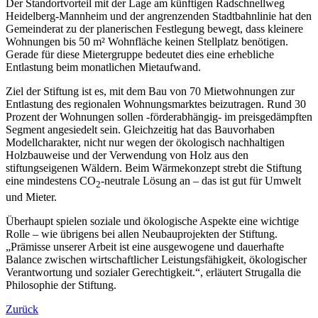
Der Standortvorteil mit der Lage am künftigen Radschnellweg
Heidelberg-Mannheim und der angrenzenden Stadtbahnlinie hat den
Gemeinderat zu der planerischen Festlegung bewegt, dass kleinere
Wohnungen bis 50 m² Wohnfläche keinen Stellplatz benötigen.
Gerade für diese Mietergruppe bedeutet dies eine erhebliche
Entlastung beim monatlichen Mietaufwand.
Ziel der Stiftung ist es, mit dem Bau von 70 Mietwohnungen zur
Entlastung des regionalen Wohnungsmarktes beizutragen. Rund 30
Prozent der Wohnungen sollen -förderabhängig- im preisgedämpften
Segment angesiedelt sein. Gleichzeitig hat das Bauvorhaben
Modellcharakter, nicht nur wegen der ökologisch nachhaltigen
Holzbauweise und der Verwendung von Holz aus den
stiftungseigenen Wäldern. Beim Wärmekonzept strebt die Stiftung
eine mindestens CO
-neutrale Lösung an – das ist gut für Umwelt
2
und Mieter.
Überhaupt spielen soziale und ökologische Aspekte eine wichtige
Rolle – wie übrigens bei allen Neubauprojekten der Stiftung.
„Prämisse unserer Arbeit ist eine ausgewogene und dauerhafte
Balance zwischen wirtschaftlicher Leistungsfähigkeit, ökologischer
Verantwortung und sozialer Gerechtigkeit.“, erläutert Strugalla die
Philosophie der Stiftung.
Zurück