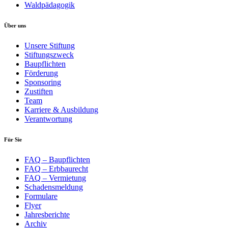
Waldpädagogik
Über uns
Unsere Stiftung
Stiftungszweck
Baupflichten
Förderung
Sponsoring
Zustiften
Team
Karriere & Ausbildung
Verantwortung
Für Sie
FAQ – Baupflichten
FAQ – Erbbaurecht
FAQ – Vermietung
Schadensmeldung
Formulare
Flyer
Jahresberichte
Archiv