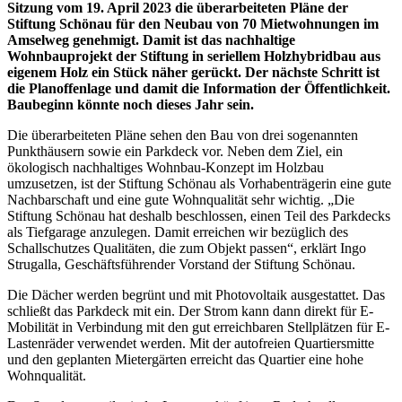
Sitzung vom 19. April 2023 die überarbeiteten Pläne der
Stiftung Schönau für den Neubau von 70 Mietwohnungen im
Amselweg genehmigt. Damit ist das nachhaltige
Wohnbauprojekt der Stiftung in seriellem Holzhybridbau aus
eigenem Holz ein Stück näher gerückt. Der nächste Schritt ist
die Planoffenlage und damit die Information der Öffentlichkeit.
Baubeginn könnte noch dieses Jahr sein.
Die überarbeiteten Pläne sehen den Bau von drei sogenannten
Punkthäusern sowie ein Parkdeck vor. Neben dem Ziel, ein
ökologisch nachhaltiges Wohnbau-Konzept im Holzbau
umzusetzen, ist der Stiftung Schönau als Vorhabenträgerin eine gute
Nachbarschaft und eine gute Wohnqualität sehr wichtig. „Die
Stiftung Schönau hat deshalb beschlossen, einen Teil des Parkdecks
als Tiefgarage anzulegen. Damit erreichen wir bezüglich des
Schallschutzes Qualitäten, die zum Objekt passen“, erklärt Ingo
Strugalla, Geschäftsführender Vorstand der Stiftung Schönau.
Die Dächer werden begrünt und mit Photovoltaik ausgestattet. Das
schließt das Parkdeck mit ein. Der Strom kann dann direkt für E-
Mobilität in Verbindung mit den gut erreichbaren Stellplätzen für E-
Lastenräder verwendet werden. Mit der autofreien Quartiersmitte
und den geplanten Mietergärten erreicht das Quartier eine hohe
Wohnqualität.