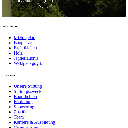
Zum Artikel
Wir bieten
Mietobjekte
Bauplätze
Pachtflächen
Holz
Jagderlaubnis
Waldpädagogik
Über uns
Unsere Stiftung
Stiftungszweck
Baupflichten
Förderung
Sponsoring
Zustiften
Team
Karriere & Ausbildung
Verantwortung